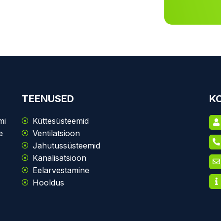
TEENUSED
K
mi
Küttesüsteemid
e
Ventilatsioon
Jahutussüsteemid
Kanalisatsioon
Eelarvestamine
Hooldus